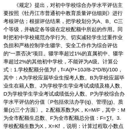
《规定》提出，对初中学校综合办学水平评估主
要按照《牡丹江市普通初中教育质量评估细则》进行
考核评估；根据评估结果，把学校划分为A、B、C三
个等级，并确定各等级在定校配额中所起的作用。同
时把初中学校规范办学行为、切实减轻学生过重作业
负担和严格控制学生辍学、安全工作作为综合评估
的“一票否决”项目。辍学率超过1%的直属初中、辍学
率超过2%的其他初中学校，不能评为A级。计算公
式：1.学校配额分值为f，f=A(P+10J/B-2*D/B)/100，
其中：A为学校应届毕业生报考人数、B为学校应届毕
业生在籍人数、J为学校学生学业考试成绩及格人数、
D为学校学生学业考试成绩低分人数、P为学校综合办
学水平评估的分值〔P包括依法办学(q)、管理(g)、质
量(z)三个方面〕。2.配额系数为K，K=M/F，其中：M
为全市配额生总数、F为全市配额总分值：F=∑f。3.
学校配额生数为X，X=Kf ，说明：计算过程取小数点