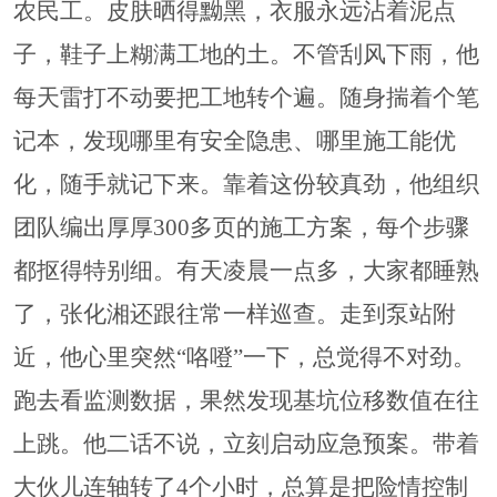
农民工。皮肤晒得黝黑，衣服永远沾着泥点
子，鞋子上糊满工地的土。不管刮风下雨，他
每天雷打不动要把工地转个遍。随身揣着个笔
记本，发现哪里有安全隐患、哪里施工能优
化，随手就记下来。靠着这份较真劲，他组织
团队编出厚厚
300多页的施工方案，每个步骤
都抠得特别细。有天凌晨一点多，大家都睡熟
了，张化湘还跟往常一样巡查。走到泵站附
近，他心里突然“咯噔”一下，总觉得不对劲。
跑去看监测数据，果然发现基坑位移数值在往
上跳。他二话不说，立刻启动应急预案。带着
大伙儿连轴转了4个小时，总算是把险情控制