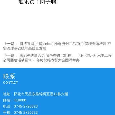
通讯员：向子聪
上一篇：
拼搏官网,拼搏pinbo(中国) 开展工程项目 管理专题培训 夯
实管理基础赋能高质量发展
下一篇：
表彰先进聚合力 节俭奋进启新程​ ——怀化市水利水电工程
公司团建活动暨2025年终总结表彰大会圆满举办​
联系
CONTACT
地址：怀化市天星东路锦绣五溪12栋六楼
邮编：418000
电话：0745-2720623
手机：0745-2720623