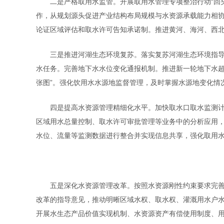
二是严格取用水监管。开展取用水管理专项整治行动“回头
作，从规划源头促进产业结构布局规模与水资源承载能力相
论证区域评估和取水许可告知承诺制。推进黄河、海河、西
三是推进河湖生态环境复苏。落实复苏河湖生态环境指导意
水任务。完善地下水水位变化通报机制。推进新一轮地下水超
张图”。强化饮用水水源地监督管理，及时掌握水源地变化情
四是提高水资源管理精细化水平。加快取水口取水监测计量
区域用水总量控制、取水许可审批管理等业务中的分析应用
水位、流量等监测数据进行整合并实现信息共享，强化取用
五是深化水资源管理改革。按照水资源刚性约束要求完善考
改革的指导意见，推动明晰区域水权、取水权、灌溉用水户
开展水生态产品价值实现机制、水资源资产有偿使用制度、