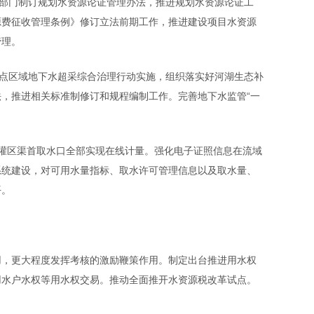
部门制订规划水资源论证管理办法，推进规划水资源论证工
源费征收管理条例》修订立法前期工作，推进建设项目水资源
管理。
点区域地下水超采综合治理行动实施，组织落实好河湖生态补
，推进相关标准制修订和规程编制工作。完善地下水监管“一
灌区渠首取水口全部实现在线计量。强化电子证照信息在流域
系统建设，对可用水量指标、取水许可管理信息以及取水量、
平。
，更大程度发挥考核的激励鞭策作用。制定出台推进用水权
用水户水权等用水权交易。推动全面推开水资源税改革试点。