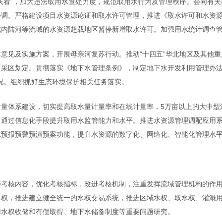
看”，加大违法取用水查处力度，规范取用水行为及管理秩序。会同有关
协调。严格建设项目水资源论证和取水许可管理，推进《取水许可和水资
北内陆河等流域的水资源超载地区暂停新增取水许可。加强用水统计调查
见及实施方案，开展母亲河复苏行动。推动“十四五”华北地区及其他重
采区划定。贯彻落实《地下水管理条例》，制定地下水开发利用管理办法
况。组织抓好生态环境保护相关任务落实。
体系建设，切实提高取水量计量率和在线计量率，5万亩以上的大中型
，通过信息化手段提升取用水监管能力和水平。推进水资源管理调配应用
水预报预警预演预案功能，提升水资源的数字化、网络化、智能化管理水
核内容，优化考核指标，改进考核机制，注重发挥流域管理机构的作用
水权，推进建立健全统一的水权交易系统，推进区域水权、取水权、灌溉
用水权
收储和有偿取得、地下水储备制度等重要问题研究。