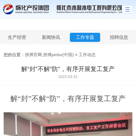
拼搏官网,拼搏pinbo(中国)
生产经营
新闻快讯
工作专题
招聘信息
您的位置：
拼搏官网,拼搏pinbo(中国)
>
工作动态
解“封”不解“防”，有序开展复工复产
2022-03-31
解
“封”不解“防”，有序开展复工复产