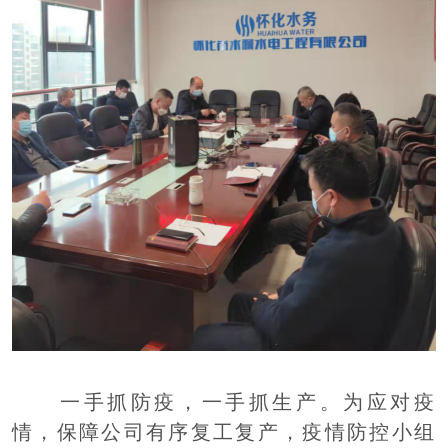
一手抓防疫，一手抓生产。为应对疫
情，保障公司有序复工复产，疫情防控小组