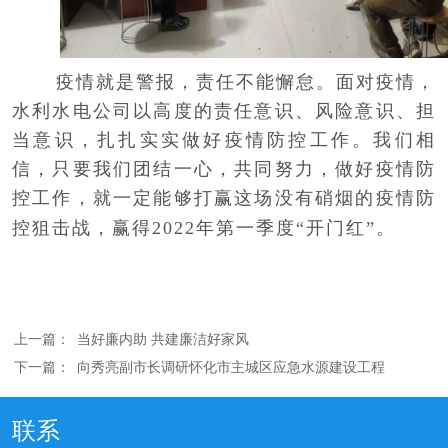
疫情就是警报，责任不能懈怠。面对疫情，
水利水电公司
以高度的责任意识、风险意识、担
当意识，扎扎实实做好疫情防控工作。我们相
信，只要我们团结一心，共同努力，做好疫情防
控工作，就一定能够打赢这场没有硝烟的疫情防
控狙击战
，赢得
2022年第一季度“开门红”。
上一篇：
当好廉内助 共建廉洁好家风
下一篇：
向秀亮副市长调研怀化市主城区应急水源建设工程
联系