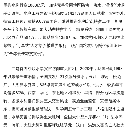
困县水利投资1863亿元，加快完善贫困地区防洪、供水、灌溉等水利
基础设施。水利工程建设管护岗位吸纳24万贫困人口就业，农村水电
扶贫工程累计帮扶9.6万贫困户。继续推进水利定点扶贫工作，各项
任务全部超额完成。加大消费扶贫力度，部属系统干部职工购买贫困
地区农产品564万元，帮助销售1356万元。加强贫困地区人才和技术
帮扶，“订单式”人才培养被世界银行、联合国粮农组织等7家组织评
为“全球最佳减贫案例”。
二是奋力夺取水旱灾害防御重大胜利。2020年，我国出现1998
年以来最严重汛情，全国共发生21次编号洪水，长江、淮河、松花
江、太湖洪水齐发，836条河流发生超警戒水位以上洪水，较多年平
均偏多80%。西南、华北、东北地区相继发生旱情，部分地区旱涝急
转。各级水利部门聚焦三大突出风险，实施全面监管，完善预案体
系，提高监测预报预警能力，科学调度骨干水工程，严格汛限水位监
管，水旱灾害防御取得重大胜利，全国大中型水库和小（1）型水库
无一垮坝，大江大河和重要圩垸堤防无一决口，洪涝灾害伤亡人数大