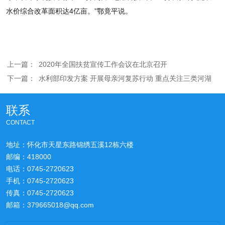
水价综合改革面积达4亿亩。”鄂竟平说。
上一篇：
2020年全国扶贫宣传工作会议在北京召开
下一篇：
水利部印发方案 开展母亲河复苏行动 重点关注三类河湖
联系
CONTACT
地址：怀化市天星东路锦绣五溪12栋六楼
邮编：418000
电话：0745-2720623
手机：0745-2720623
传真：0745-2720623
邮箱：379665018@qq.com