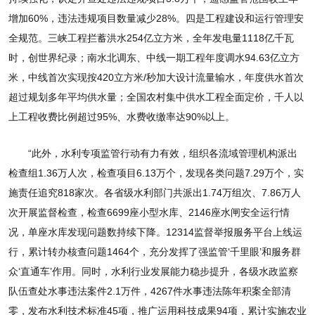
增加60%，违法违规项目数量减少28%。四是工程建设和运行管理安
全规范。三峡工程拦蓄洪水254亿立方米，全年发电量1118亿千瓦
时，创世界纪录；南水北调东、中线一期工程年度调水94.63亿立方
米，中线首次实现按420立方米/秒加大设计流量输水，年度供水首次
超过规划多年平均供水量；全国农村集中供水工程全面定价，千人以
上工程收费比例超过95%、水费收缴率达90%以上。
“此外，水利专项监管行动有力有效，组织各流域管理机构派出
检查组1.36万人次，检查项目6.13万个，发现各类问题7.29万个，实
施责任追究818家次。各省级水利部门共派出1.74万组次、7.86万人
次开展监督检查，检查6699座小型水库、2146座水闸安全运行情
况，单座水库发现问题数持续下降。12314监督举报服务平台上线运
行，累计转办核查问题1464个，充分发挥了强监管‘千里眼’和服务群
众‘直通车’作用。同时，水利行业发展能力稳步提升，各级水政监察
队伍查处水事违法案件2.1万件，4267件水事违法陈年积案全部清
零，发布水利技术标准45项，推广运用科技成果94项，累计实施农业