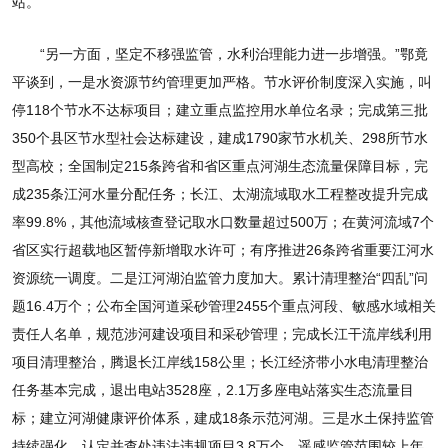
站。
“另一方面，坚定不移强监管，水利治理能力进一步增强。”鄂竟
平谈到，一是水资源节约管理更加严格。节水评价制度深入实施，叫
停118个节水不达标项目；建立重点监控用水单位名录；完成第三批
350个县区节水型社会达标建设，建成1790家节水机关、298所节水
型高校；全国制定215条跨省和省区重点河湖生态流量保障目标，完
成235条江河水量分配任务；长江、太湖流域取水工程整改提升完成
率99.8%，其他流域核查登记取水口数量超过500万；在黄河流域7个
省区实行超载地区暂停新增取水许可；有序推进26条跨省重要江河水
资源统一调度。二是江河湖泊监管力度加大。累计清理整治“四乱”问
题16.4万个；公布全国河道采砂管理2455个重点河段、敏感水域相关
责任人名单，规范涉河建设项目和采砂管理；完成长江干流岸线利用
项目清理整治，腾退长江岸线158公里；长江经济带小水电清理整治
任务基本完成，退出电站3528座，2.1万多座电站落实生态流量目
标；建立河湖健康评价体系，建成18条示范河湖。三是水土保持监管
持续强化，认定并查处违法违规项目3.8万个，遥感监管范围较上年