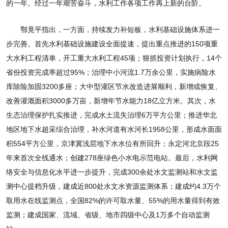
的一年。经过一年艰苦奋斗，水利工作各项工作再上新的台阶。
鄂竟平指出，一方面，持续发力补短板，水利基础设施体系进一
步完善。首先水利基础设施建设全面提速，提出重点推进的150项重
大水利工程清单，开工重大水利工程45项；狠抓投资计划执行，14个
省份投资完成率超过95%；治理中小河流1.7万余公里，实施病险水
库除险加固3200多座；大中型灌区节水改造进展顺利，新增或恢复、
改善灌溉面积3000多万亩，新增年节水能力18亿立方米。其次，水
生态治理保护扎实推进，完成水土流失治理6万平方公里；推进华北
地区地下水超采综合治理，补水河道有水河长1958公里，形成水面面
积554平方公里，京津冀浅层地下水水位有所回升；永定河北京段25
年来首次全线通水；创建278座绿色小水电示范电站。最后，水利网
络安全与信息化水平进一步提升，完成300余处水文监测站和水文监
测中心提档升级，建成近800处水文水资源监测体系；建成约4.3万个
取用水在线监测点，全国82%的许可取水量、55%的用水量得到有效
监测；建成国家、流域、省级、地市四级中心及1万多个自动监测