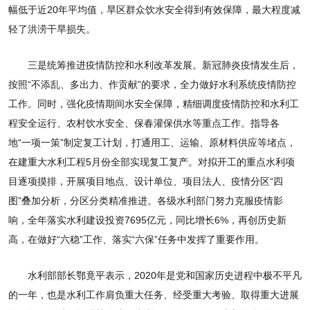
幅低于近20年平均值，旱区群众饮水安全得到有效保障，最大程度减
轻了洪涝干旱损失。
三是统筹推进疫情防控和水利改革发展。新冠肺炎疫情发生后，
按照“不添乱、多出力、作贡献”的要求，全力做好水利系统疫情防控
工作。同时，强化疫情期间水安全保障，精细调度疫情防控和水利工
程安全运行、农村饮水安全、保春灌保供水等重点工作。指导各
地“一项一策”制定复工计划，打通用工、运输、原材料供应等堵点，
在建重大水利工程5月份全部实现复工复产。对拟开工的重点水利项
目逐项摸排，开展项目地点、设计单位、项目法人、疫情分区“四
图”叠加分析，分区分类精准推进。各级水利部门努力克服疫情影
响，全年落实水利建设投资7695亿元，同比增长6%，再创历史新
高，在做好“六稳”工作、落实“六保”任务中发挥了重要作用。
水利部部长鄂竟平表示，2020年是党和国家历史进程中极不平凡
的一年，也是水利工作肩负重大任务、经受重大考验、取得重大进展