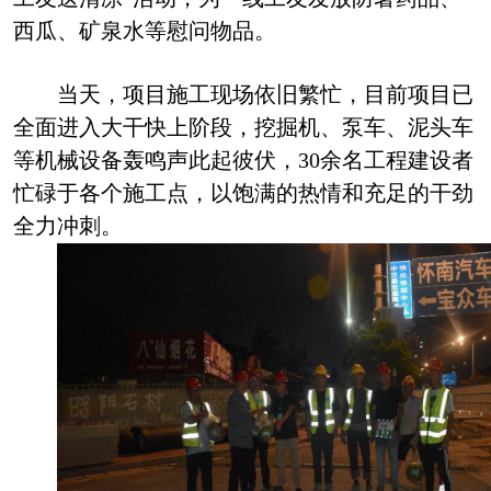
西瓜、
矿泉水
等慰问物品。
当天，项目施工现场依旧繁忙，目前项目已
全面进入大干快上阶段，挖掘机、泵车、泥头车
等机械设备轰鸣声此起彼伏，
30
余
名
工程建设者
忙碌于各个施工点，以饱满的热情和充足的干劲
全力冲刺
。