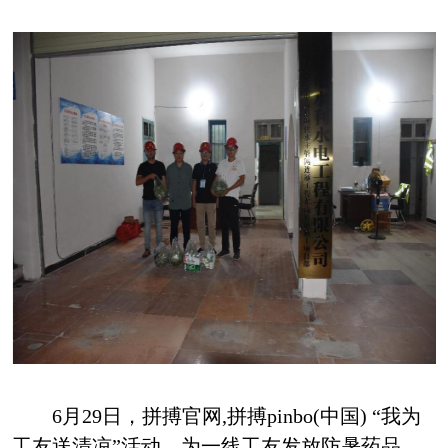
6月29日
，
拼搏官网,拼搏pinbo(中国)
“我为
工友送清凉”活动，为一线工友发放
防暑药品
、