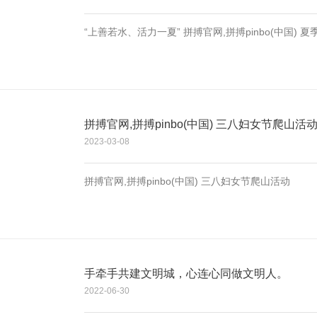
“上善若水、活力一夏” 拼搏官网,拼搏pinbo(中国) 
拼搏官网,拼搏pinbo(中国) 三八妇女节爬山活
2023-03-08
拼搏官网,拼搏pinbo(中国) 三八妇女节爬山活动
手牵手共建文明城，心连心同做文明人。
2022-06-30