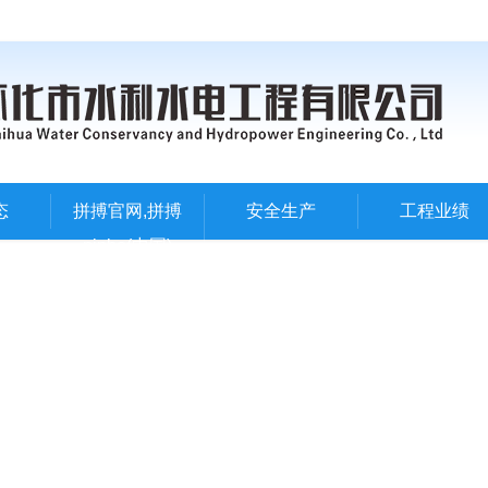
态
拼搏官网,拼搏
安全生产
工程业绩
pinbo(中国)