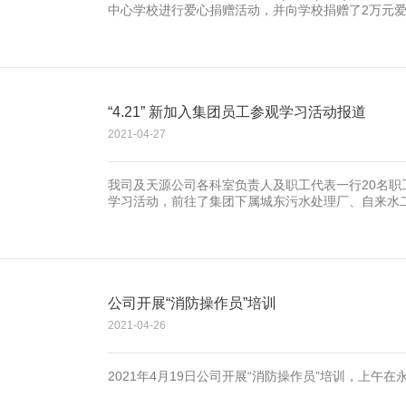
中心学校进行爱心捐赠活动，并向学校捐赠了2万元
“4.21” 新加入集团员工参观学习活动报道
2021-04-27
我司及天源公司各科室负责人及职工代表一行20名职
学习活动，前往了集团下属城东污水处理厂、自来水
公司开展“消防操作员”培训
2021-04-26
2021年4月19日公司开展“消防操作员”培训，上午