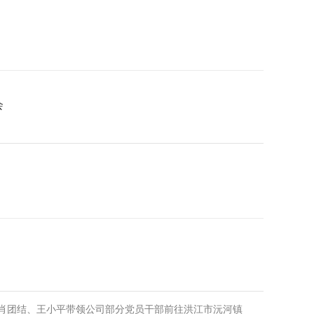
会
副总经理肖团结、王小平带领公司部分党员干部前往洪江市沅河镇