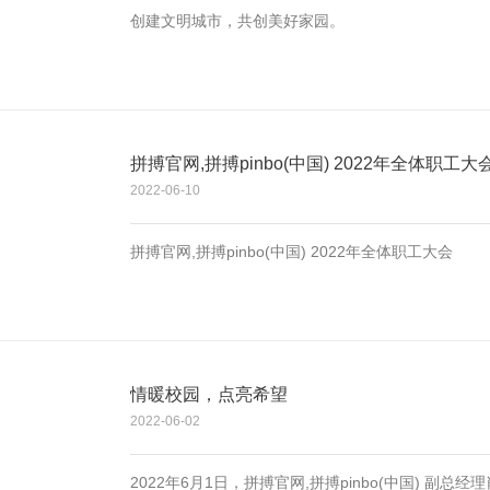
创建文明城市，共创美好家园。
拼搏官网,拼搏pinbo(中国) 2022年全体职工大
2022-06-10
拼搏官网,拼搏pinbo(中国) 2022年全体职工大会
情暖校园，点亮希望
2022-06-02
2022年6月1日，拼搏官网,拼搏pinbo(中国) 