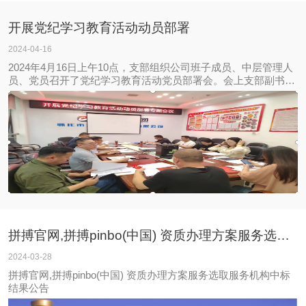
开展党纪学习教育活动动员部署
2024-04-16
2024年4月16日上午10点，支部组织公司班子成员、中层管理人
员、党员召开了党纪学习教育活动党员部署会。会上支部副书
记、樊怀志传达了集团4月15日下午5点王华董事长召开的党纪学
习教育党员部署会议精神。王华要求:一是要高度重视。中央部署
的党纪学习教育，面对依然
拼搏官网,拼搏pinbo(中国) 资质办理方案服务选取服务机构中标结果公告
2024-03-28
拼搏官网,拼搏pinbo(中国) 资质办理方案服务选取服务机构中标
结果公告