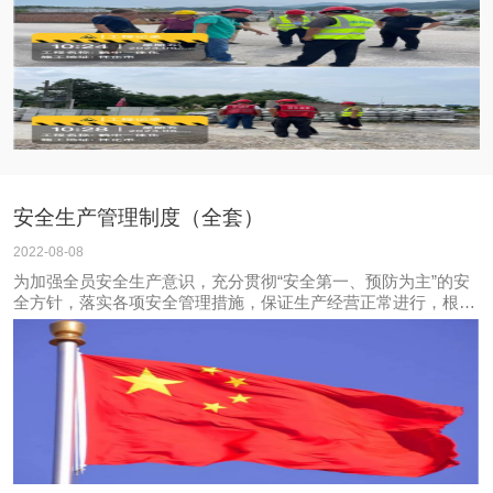
安全生产管理制度（全套）
2022-08-08
为加强全员安全生产意识，充分贯彻“安全第一、预防为主”的安
全方针，落实各项安全管理措施，保证生产经营正常进行，根据
国家有关法令、法规，结合公司的实际情况，特制订本制度。