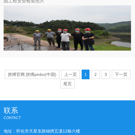
固工程安全检查照片
拼搏官网,拼搏pinbo(中国)
上一页
1
2
3
下一页
尾页
联系
CONTACT
地址：怀化市天星东路锦绣五溪12栋六楼